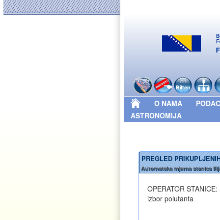
O NAMA
PODAC
ASTRONOMIJA
PREGLED PRIKUPLJENIH
Automatska mjerna stanica Ilij
OPERATOR STANICE: Ka
izbor polutanta