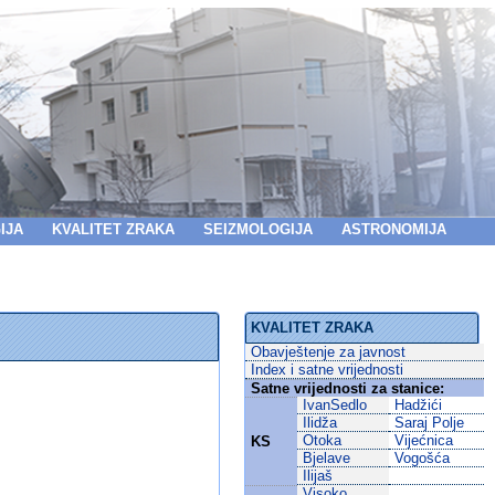
IJA
KVALITET ZRAKA
SEIZMOLOGIJA
ASTRONOMIJA
KVALITET ZRAKA
Obavještenje za javnost
Index i satne vrijednosti
Satne vrijednosti za stanice:
IvanSedlo
Hadžići
Ilidža
Saraj Polje
Otoka
Vijećnica
KS
Bjelave
Vogošća
Ilijaš
Visoko