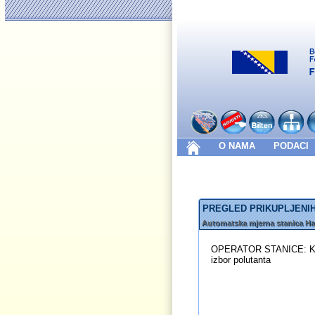
O NAMA
PODACI
PREGLED PRIKUPLJENIH
Automatska mjerna stanica Ha
OPERATOR STANICE: Kant
izbor polutanta