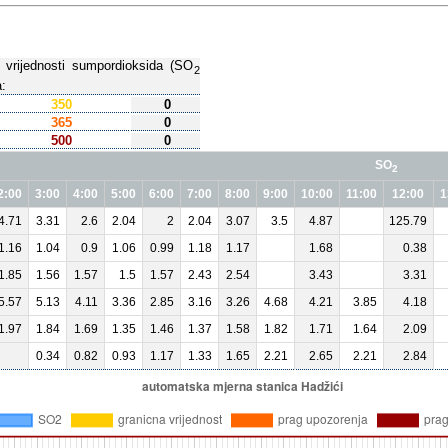
h vrijednosti sumpordioksida (SO
2
:
350
0
365
0
500
0
SO
2
2:00
3:00
4:00
5:00
6:00
7:00
8:00
9:00
10:00
11:00
12:00
1
4.71
3.31
2.6
2.04
2
2.04
3.07
3.5
4.87
125.79
1.16
1.04
0.9
1.06
0.99
1.18
1.17
1.68
0.38
1.85
1.56
1.57
1.5
1.57
2.43
2.54
3.43
3.31
5.57
5.13
4.11
3.36
2.85
3.16
3.26
4.68
4.21
3.85
4.18
1.97
1.84
1.69
1.35
1.46
1.37
1.58
1.82
1.71
1.64
2.09
0.34
0.82
0.93
1.17
1.33
1.65
2.21
2.65
2.21
2.84