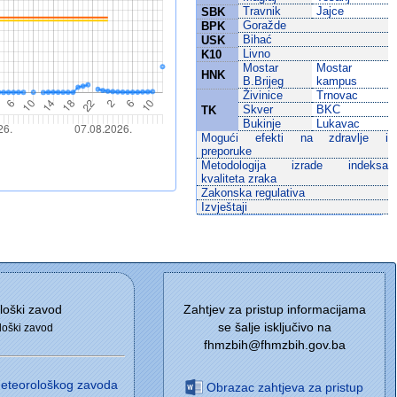
Travnik
Jajce
SBK
Goražde
BPK
Bihać
USK
Livno
K10
Mostar
Mostar
HNK
B.Brijeg
kampus
Živinice
Trnovac
Skver
BKC
TK
Bukinje
Lukavac
Mogući efekti na zdravlje i
preporuke
Metodologija izrade indeksa
kvaliteta zraka
Zakonska regulativa
Izvještaji
loški zavod
Zahtjev za pristup informacijama
se šalje isključivo na
loški zavod
fhmzbih@fhmzbih.gov.ba
ometeorološkog zavoda
Obrazac zahtjeva za pristup