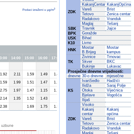
KakanjCentar
KakanjOpćina
Vareš
Brist
3
Podaci izraženi u µg/m
ZDK
Tetovo
Zenica centar
Radakovo
Vranduk
Maglaj
Tešanj
Travnik
Jajce
SBK
Goražde
BPK
Bihać
USK
Livno
K10
Mostar
Mostar
HNK
B.Brijeg
kampus
Živinice
Trnovac
3:00
14:00
15:00
16:00
17:00
18:00
19:00
20:00
21:00
22:00
2
Skver
BKC
TK
Bukinje
Lukavac
Prosječne dnevne vrijednosti:
1.92
2.11
1.59
1.49
1.48
1.47
25.86
31.15
37.74
dnevne
30-o dnevne
mjesečne
IvanSedlo
Hadžići
1.59
1.99
1.51
1.47
1.21
1.27
1.13
1.45
Ilidža
Saraj Polje
Otoka
Vijećnica
2.75
1.97
1.47
1.15
1.14
1.33
1.57
2.1
2.44
KS
Bjelave
Vogošća
2.14
1.35
1.52
1.43
1.88
2.18
3.32
11.33
9.32
Ilijaš
Visoko
2.38
1.69
1.75
1.53
1.66
10.55
11.47
8.65
4.55
Kakanj
Kakanj
centar
općina
Vareš
Brist
ZDK
Tetovo
Zenica centar
Radakovo
Vranduk
Maglaj
Tešanj