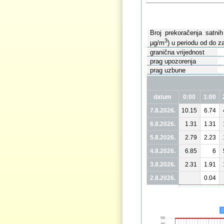
Broj prekoračenja satni
3
µg/m
) u periodu od do za
granična vrijednost
prag upozorenja
prag uzbune
datum
0:00
1:00
7.8.2026.
10.15
6.74
6.8.2026.
1.31
1.31
5.8.2026.
2.79
2.23
4.8.2026.
6.85
6
3.8.2026.
2.31
1.91
2.8.2026.
0.04