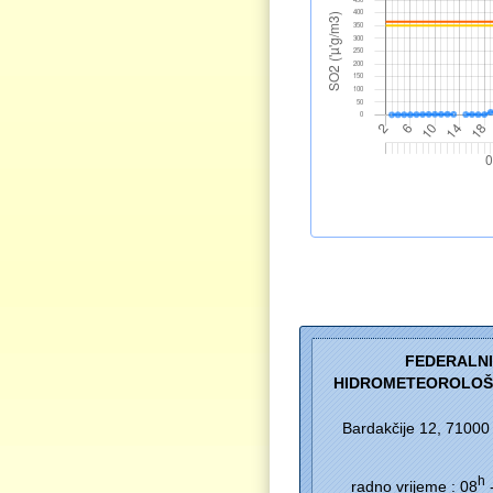
FEDERALN
HIDROMETEOROLOŠ
Bardakčije 12, 71000
h
radno vrijeme : 08