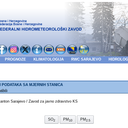
PROGNOZE
KLIMATOLOGIJA
RWC SARAJEVO
HIDROLOG
 PODATAKA SA MJERNIH STANICA
džići
on Sarajevo / Zavod za javno zdravstvo KS
SO
PM
PM
2
10
2.5