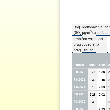
Broj prekoračenja sat
3
(SO
µg/m
) u periodu 
2
granična vrijednost
prag upozorenja
prag uzbune
datum
0:00
1:00
2
8.8.2026.
0.48
0.66
0
7.8.2026.
3.39
2.48
2
6.8.2026.
2.13
2.03
2
5.8.2026.
2.28
2.02
4.8.2026.
2.32
2
3.8.2026.
2.93
2