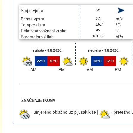
Smjer vjetra
W
Brzina vjetra
m/s
0.4
Temperatura
°C
16.7
Relativna vlažnost zraka
%
95
Barometarski tlak
hPa
1010.3
subota - 8.8.2026.
nedjelja - 9.8.2026.
22°C
30°C
18°C
32°C
AM
PM
AM
PM
ZNAČENJE IKONA
- umjereno oblačno uz pljusak kiše |
- pretežno 