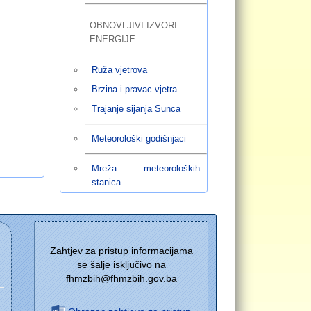
OBNOVLJIVI IZVORI
ENERGIJE
Ruža vjetrova
Brzina i pravac vjetra
Trajanje sijanja Sunca
Meteorološki godišnjaci
Mreža meteoroloških
stanica
Zahtjev za pristup informacijama
se šalje isključivo na
fhmzbih@fhmzbih.gov.ba