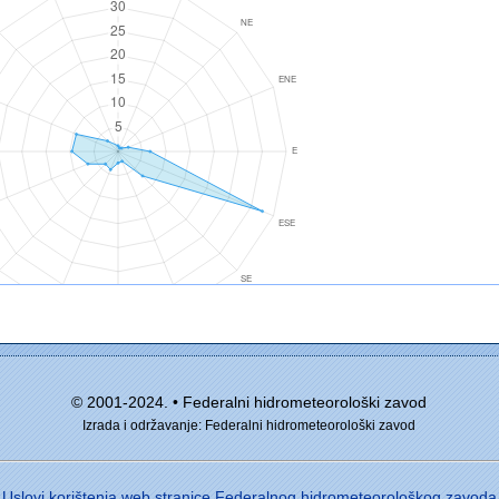
© 2001-2024. • Federalni hidrometeorološki zavod
Izrada i održavanje: Federalni hidrometeorološki zavod
Uslovi korištenja web stranice Federalnog hidrometeorološkog zavoda