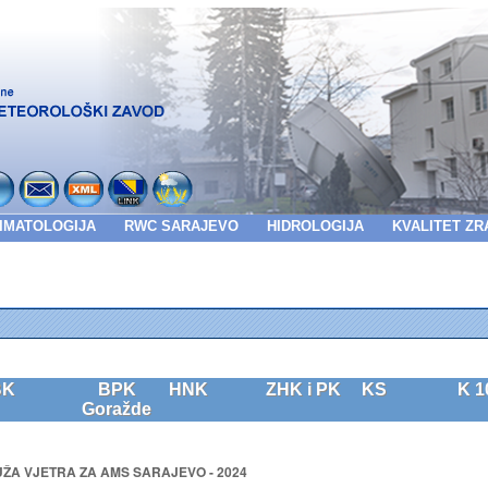
IMATOLOGIJA
RWC SARAJEVO
HIDROLOGIJA
KVALITET ZR
BK
BPK
HNK
ZHK i PK
KS
K 1
Goražde