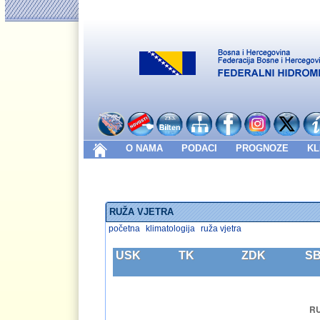
O NAMA
PODACI
PROGNOZE
KL
RUŽA VJETRA
početna
klimatologija
ruža vjetra
USK
TK
ZDK
S