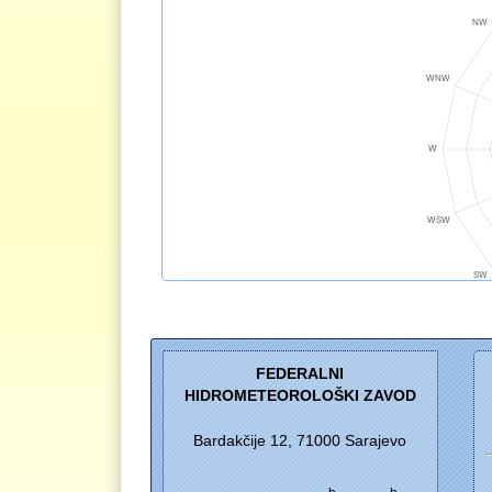
FEDERALNI
HIDROMETEOROLOŠKI ZAVOD
Bardakčije 12, 71000 Sarajevo