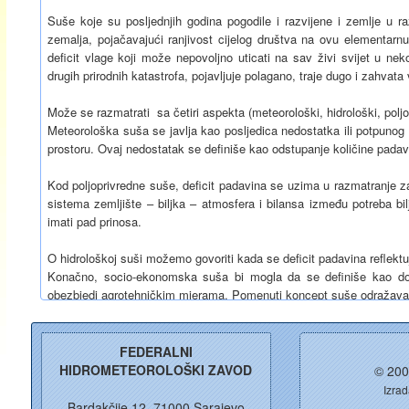
Suše koje su posljednjih godina pogodile i razvijene i zemlje u r
zemalja, pojačavajući ranjivost cijelog društva na ovu elementarn
deficit vlage koji može nepovoljno uticati na sav živi svijet u n
drugih prirodnih katastrofa, pojavljuje polagano, traje dugo i zahvata 
Može se razmatrati sa četiri aspekta (meteorološki, hidrološki, poljo
Meteorološka suša se javlja kao posljedica nedostatka ili potpun
prostoru. Ovaj nedostatak se definiše kao odstupanje količine padav
Kod poljoprivredne suše, deficit padavina se uzima u razmatranje za
sistema zemljište – biljka – atmosfera i bilansa između potreba bi
imati pad prinosa.
O hidrološkoj suši možemo govoriti kada se deficit padavina reflekt
Konačno, socio-ekonomska suša bi mogla da se definiše kao d
obezbjedi agrotehničkim mjerama. Pomenuti koncept suše odražava j
FEDERALNI
HIDROMETEOROLOŠKI ZAVOD
Indeks suše
© 200
Izrad
Za ocjenu uslova vlažnosti danas se u svijetu koriste brojni indeks
Bardakčije 12, 71000 Sarajevo