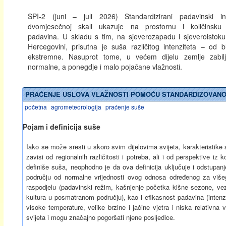
SPI‑2 (juni – juli 2026) Standardizirani padavinski 
dvomjesečnoj skali ukazuje na prostornu i količinsku
padavina. U skladu s tim, na sjeverozapadu i sjeveroistoku
Hercegovini, prisutna je suša različitog intenziteta – od
ekstremne. Nasuprot tome, u većem dijelu zemlje zabilj
normalne, a ponegdje i malo pojačane vlažnosti.
PRAĆENJE USLOVA VLAŽNOSTI POMOĆU STANDARDIZOVANOG 
početna
agrometeorologija
praćenje suše
Pojam i definicija suše
Iako se može sresti u skoro svim dijelovima svijeta, karakteristike 
zavisi od regionalnih različitosti i potreba, ali i od perspektive 
definiše suša, neophodno je da ova definicija uključuje i odstupa
području od normalne vrijednosti ovog odnosa određenog za višeg
raspodjelu (padavinski režim, kašnjenje početka kišne sezone, vez
kultura u posmatranom području), kao i efikasnost padavina (intenzit
visoke temperature, velike brzine i jačine vjetra i niska relativ
svijeta i mogu značajno pogoršati njene posljedice.